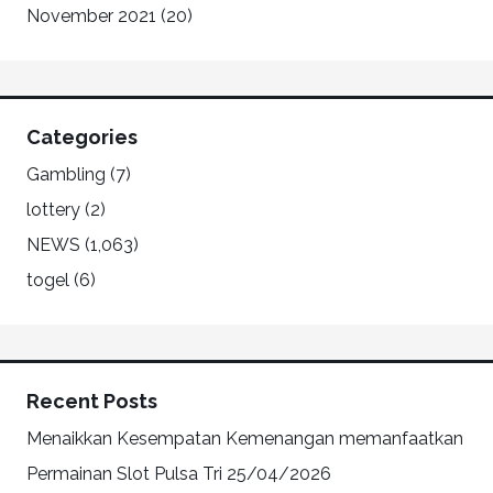
November 2021
(20)
Categories
Gambling
(7)
lottery
(2)
NEWS
(1,063)
togel
(6)
Recent Posts
Menaikkan Kesempatan Kemenangan memanfaatkan
Permainan Slot Pulsa Tri
25/04/2026