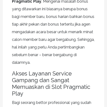
Pragmatic Play
. Mengenai masalah bonus
yang ditawarkan ini biasanya berupa bonus
bagi member baru, bonus harian bahkan bonus
tiap akhir pekan dan bonus tertentu jika agen
mengadakan acara besar untuk menarik minat
calon member baru agar bergabung. Sehingga,
hal inilah yang perlu Anda pertimbangkan
sebelum benar – benar bergabung di
dalamnya.
Akses Layanan Service
Gampang dan Sangat
Memuaskan di Slot Pragmatic
Play
Bagi seorang bettor professional yang sudah