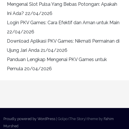
Mengenal Slot Pulsa Yang Bebas Potongan: Apakah
Ini Ada?
22/04/2026
Login PKV Games: Cara Efektif dan Aman untuk Main
22/04/2026
Download Aplikasi PKV Games: Nikmati Permainan di
Ujung Jari Anda
21/04/2026
Panduan Lengkap Mengenai PKV Games untuk
Pemula
20/04/2026
Proudly powered by WordPress
|
Golpo (The Story) theme by
Fahim
Murshed