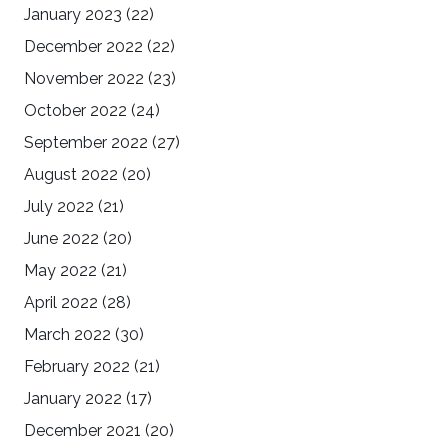
January 2023
(22)
December 2022
(22)
November 2022
(23)
October 2022
(24)
September 2022
(27)
August 2022
(20)
July 2022
(21)
June 2022
(20)
May 2022
(21)
April 2022
(28)
March 2022
(30)
February 2022
(21)
January 2022
(17)
December 2021
(20)